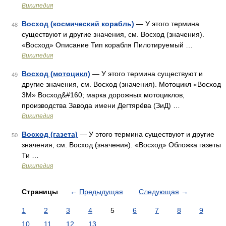
Википедия
Восход (космический корабль)
— У этого термина
48
существуют и другие значения, см. Восход (значения).
«Восход» Описание Тип корабля Пилотируемый …
Википедия
Восход (мотоцикл)
— У этого термина существуют и
49
другие значения, см. Восход (значения). Мотоцикл «Восход
3М» Восход&#160; марка дорожных мотоциклов,
производства Завода имени Дегтярёва (ЗиД) …
Википедия
Восход (газета)
— У этого термина существуют и другие
50
значения, см. Восход (значения). «Восход» Обложка газеты
Ти …
Википедия
Страницы
←
Предыдущая
Следующая
→
1
2
3
4
5
6
7
8
9
10
11
12
13