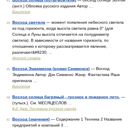
Восход солнца (Коты-воители)
— Восход солнца Sunrise
43
(англ.) Обложка русского издания Автор …
Википедия
Восход светила
— момент появления небесного светила
44
из под горизонта, когда высота светила равна 0° (для
Солнца и Луны высота отличается на полудиаметр
светила). В зависимости от названия горизонта, по
отношению к которому рассматривается явление,
различают&#8230; …
Морской словарь
Восход Эндимиона (роман Симмонса)
— Восход
45
Эндимиона Автор: Дэн Симмонс Жанр: Фантастика Язык
оригинала …
Википедия
Восход солнца багряный - грозное и пожарное лето.
—
46
(тульск.). См. МЕСЯЦЕСЛОВ …
В.И. Даль. Пословицы русского народа
Восход (значения)
— Содержание 1 Техника 2 Название
47
предприятий и компаний 3 …